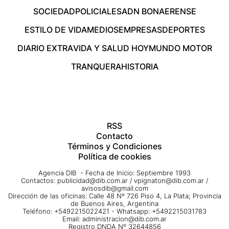
SOCIEDAD
POLICIALES
ADN BONAERENSE
ESTILO DE VIDA
MEDIOS
EMPRESAS
DEPORTES
DIARIO EXTRA
VIDA Y SALUD HOY
MUNDO MOTOR
TRANQUERA
HISTORIA
RSS
Contacto
Términos y Condiciones
Política de cookies
Agencia DIB - Fecha de Inicio: Septiembre 1993
Contactos:
publicidad@dib.com.ar
/
vpignaton@dib.com.ar
/
avisosdib@gmail.com
Dirección de las oficinas: Calle 48 Nº 726 Piso 4, La Plata; Provincia
de Buenos Aires, Argentina
Teléfono: +5492215022421 - Whatsapp: +5492215031783
Email:
administracion@dib.com.ar
Registro DNDA Nº 32644856