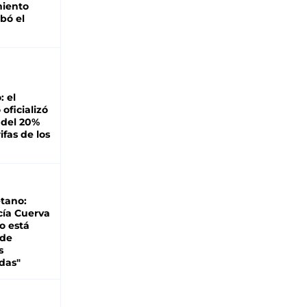
miento
bó el
: el
oficializó
 del 20%
ifas de los
tano:
cía Cuerva
o está
 de
s
das"