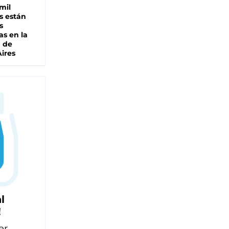
mil
s están
s
as en la
a de
ires
l
!
er,