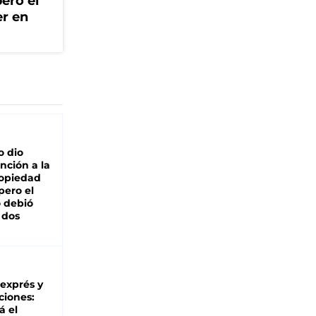
ero el
er en
o dio
nción a la
ropiedad
pero el
 debió
 dos
 exprés y
ciones:
á el