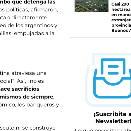
mbo que detenga las
Casi 290 
tas políticas, afirmaron,
hectárea
en mano
entan directamente
extranjer
leo de los argentinos y
provinci
Buenos A
ilias, empujadas a la
tina atraviesa una
ial”. Así, “no es
ace sacrificios
os mismos de siempre
,
nómico, los banqueros y
¡Suscribite a
Newsletter
scute ni se construye
Lo que necesitas sab