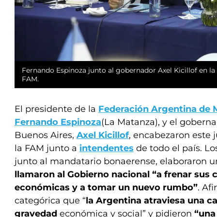
Fernando Espinoza junto al gobernador Axel Kicillof en la
FAM.
El presidente de la
Federación Argentina de 
Fernando Espinoza
(La Matanza), y el goberna
Buenos Aires,
Axel Kicillof
, encabezaron este 
la FAM junto a
intendentes
de todo el país. Lo
junto al mandatario bonaerense, elaboraron
llamaron al Gobierno nacional “a frenar sus
económicas y a tomar un nuevo rumbo”
. Af
categórica que “
la Argentina atraviesa una c
gravedad
económica y social” y pidieron
“una