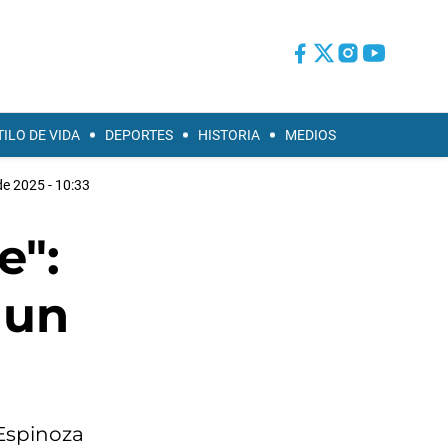
TILO DE VIDA
DEPORTES
HISTORIA
MEDIOS
de 2025 - 10:33
e":
 un
Espinoza