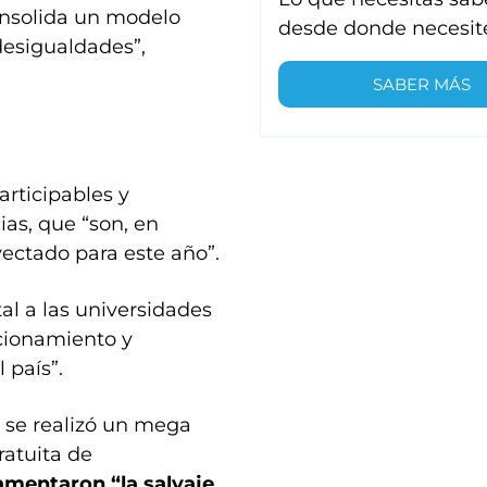
onsolida un modelo
desde donde necesit
 desigualdades”,
SABER MÁS
rticipables y
ias, que “son, en
ectado para este año”.
al a las universidades
cionamiento y
 país”.
 se realizó un mega
ratuita de
amentaron “la salvaje