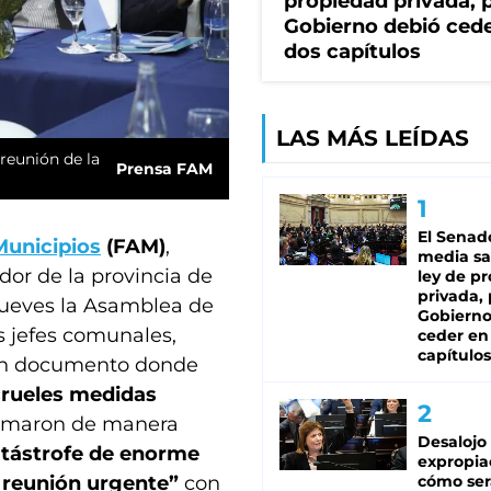
propiedad privada, p
Gobierno debió ced
dos capítulos
LAS MÁS LEÍDAS
 reunión de la
Prensa FAM
El Senad
Municipios
(FAM)
,
media sa
dor de la provincia de
ley de p
privada, 
jueves la Asamblea de
Gobierno
s jefes comunales,
ceder en
capítulos
 un documento donde
 crueles medidas
irmaron de manera
Desalojo
atástrofe de enorme
expropia
cómo ser
 reunión urgente”
con