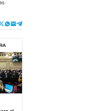
as
ORA