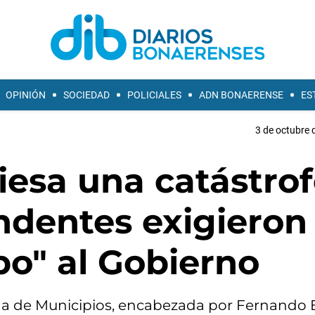
OPINIÓN
SOCIEDAD
POLICIALES
ADN BONAERENSE
ES
3 de octubre 
iesa una catástrof
ndentes exigieron
o" al Gobierno
na de Municipios, encabezada por Fernando 