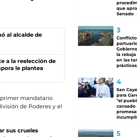
procedi
que apro
Senado
ó al alcalde de
Conflicto
portuario
Gobierno 
la rebaja
en las tar
te a la reelección de
prácticos
pora le plantea
San Caye
para Gar
l primer mandatario
"el puebl
ivisión de Poderes y el
cansado
promesa
incumpli
ar sus crueles