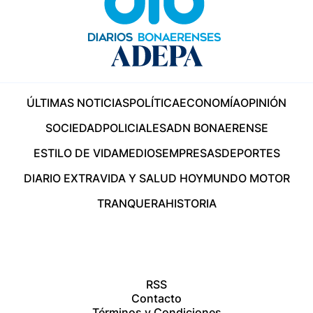
ÚLTIMAS NOTICIAS
POLÍTICA
ECONOMÍA
OPINIÓN
SOCIEDAD
POLICIALES
ADN BONAERENSE
ESTILO DE VIDA
MEDIOS
EMPRESAS
DEPORTES
DIARIO EXTRA
VIDA Y SALUD HOY
MUNDO MOTOR
TRANQUERA
HISTORIA
RSS
Contacto
Términos y Condiciones