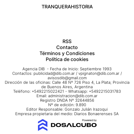
TRANQUERA
HISTORIA
RSS
Contacto
Términos y Condiciones
Política de cookies
Agencia DIB - Fecha de Inicio: Septiembre 1993
Contactos:
publicidad@dib.com.ar
/
vpignaton@dib.com.ar
/
avisosdib@gmail.com
Dirección de las oficinas: Calle 48 Nº 726 Piso 4, La Plata; Provincia
de Buenos Aires, Argentina
Teléfono: +5492215022421 - Whatsapp: +5492215031783
Email:
administracion@dib.com.ar
Registro DNDA Nº 32644856
Nº de edición: 9.890
Editor Responsable: Gonzalo Julián Irazoqui
Empresa propietaria del medio: Diarios Bonaerenses SA