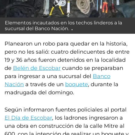
Elementos incautados en los techos linderos a la
sucursal del Banco Nación.
Planearon un robo para quedar en la historia,
pero no les salió: cuatro delincuentes de entre
19 y 36 años fueron detenidos en la localidad
de
Belén de Escobar
cuando se preparaban
para ingresar a una sucursal del
Banco
Nación
a través de un
boquete
, durante la
madrugada del domingo.
Según informaron fuentes policiales al portal
El Día de Escobar
, los ladrones ingresaron a
una obra en construcción de la calle Mitre al
600, con la intención de realizar un boquete y