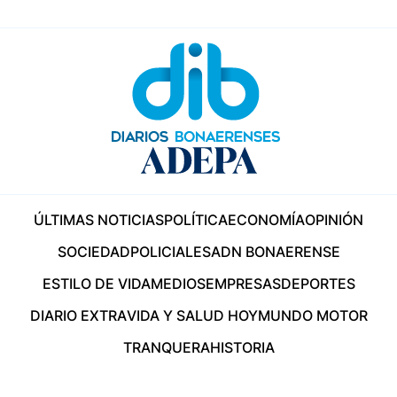
ÚLTIMAS NOTICIAS
POLÍTICA
ECONOMÍA
OPINIÓN
SOCIEDAD
POLICIALES
ADN BONAERENSE
ESTILO DE VIDA
MEDIOS
EMPRESAS
DEPORTES
DIARIO EXTRA
VIDA Y SALUD HOY
MUNDO MOTOR
TRANQUERA
HISTORIA