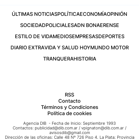
ÚLTIMAS NOTICIAS
POLÍTICA
ECONOMÍA
OPINIÓN
SOCIEDAD
POLICIALES
ADN BONAERENSE
ESTILO DE VIDA
MEDIOS
EMPRESAS
DEPORTES
DIARIO EXTRA
VIDA Y SALUD HOY
MUNDO MOTOR
TRANQUERA
HISTORIA
RSS
Contacto
Términos y Condiciones
Política de cookies
Agencia DIB - Fecha de Inicio: Septiembre 1993
Contactos:
publicidad@dib.com.ar
/
vpignaton@dib.com.ar
/
avisosdib@gmail.com
Dirección de las oficinas: Calle 48 Nº 726 Piso 4, La Plata; Provincia