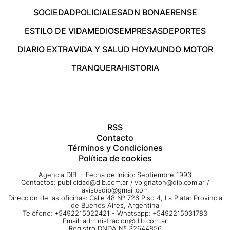
SOCIEDAD
POLICIALES
ADN BONAERENSE
ESTILO DE VIDA
MEDIOS
EMPRESAS
DEPORTES
DIARIO EXTRA
VIDA Y SALUD HOY
MUNDO MOTOR
TRANQUERA
HISTORIA
RSS
Contacto
Términos y Condiciones
Política de cookies
Agencia DIB - Fecha de Inicio: Septiembre 1993
Contactos:
publicidad@dib.com.ar
/
vpignaton@dib.com.ar
/
avisosdib@gmail.com
Dirección de las oficinas: Calle 48 Nº 726 Piso 4, La Plata; Provincia
de Buenos Aires, Argentina
Teléfono: +5492215022421 - Whatsapp: +5492215031783
Email:
administracion@dib.com.ar
Registro DNDA Nº 32644856