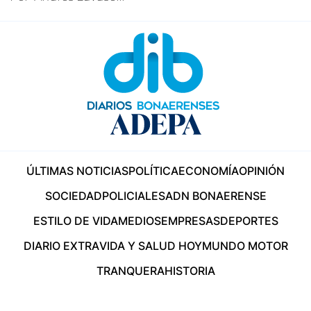
ÚLTIMAS NOTICIAS
POLÍTICA
ECONOMÍA
OPINIÓN
SOCIEDAD
POLICIALES
ADN BONAERENSE
ESTILO DE VIDA
MEDIOS
EMPRESAS
DEPORTES
DIARIO EXTRA
VIDA Y SALUD HOY
MUNDO MOTOR
TRANQUERA
HISTORIA