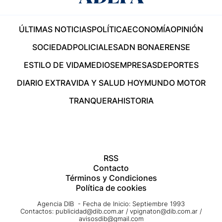
ÚLTIMAS NOTICIAS
POLÍTICA
ECONOMÍA
OPINIÓN
SOCIEDAD
POLICIALES
ADN BONAERENSE
ESTILO DE VIDA
MEDIOS
EMPRESAS
DEPORTES
DIARIO EXTRA
VIDA Y SALUD HOY
MUNDO MOTOR
TRANQUERA
HISTORIA
RSS
Contacto
Términos y Condiciones
Política de cookies
Agencia DIB - Fecha de Inicio: Septiembre 1993
Contactos:
publicidad@dib.com.ar
/
vpignaton@dib.com.ar
/
avisosdib@gmail.com