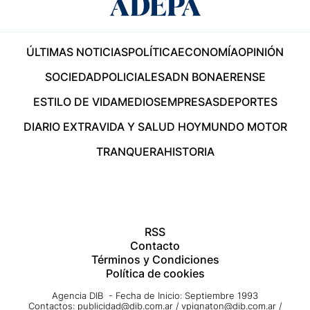
ÚLTIMAS NOTICIAS
POLÍTICA
ECONOMÍA
OPINIÓN
SOCIEDAD
POLICIALES
ADN BONAERENSE
ESTILO DE VIDA
MEDIOS
EMPRESAS
DEPORTES
DIARIO EXTRA
VIDA Y SALUD HOY
MUNDO MOTOR
TRANQUERA
HISTORIA
RSS
Contacto
Términos y Condiciones
Política de cookies
Agencia DIB - Fecha de Inicio: Septiembre 1993
Contactos:
publicidad@dib.com.ar
/
vpignaton@dib.com.ar
/