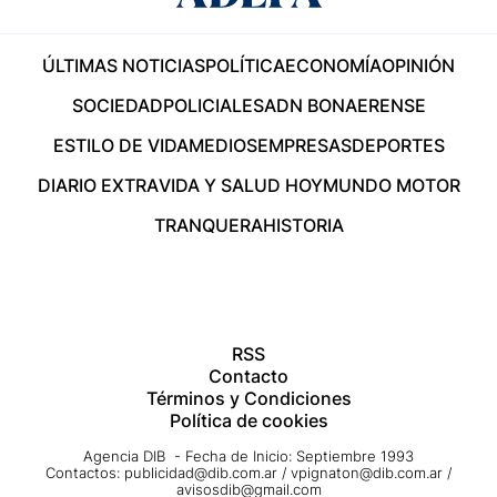
ÚLTIMAS NOTICIAS
POLÍTICA
ECONOMÍA
OPINIÓN
SOCIEDAD
POLICIALES
ADN BONAERENSE
ESTILO DE VIDA
MEDIOS
EMPRESAS
DEPORTES
DIARIO EXTRA
VIDA Y SALUD HOY
MUNDO MOTOR
TRANQUERA
HISTORIA
RSS
Contacto
Términos y Condiciones
Política de cookies
Agencia DIB - Fecha de Inicio: Septiembre 1993
Contactos:
publicidad@dib.com.ar
/
vpignaton@dib.com.ar
/
avisosdib@gmail.com