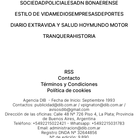
SOCIEDAD
POLICIALES
ADN BONAERENSE
ESTILO DE VIDA
MEDIOS
EMPRESAS
DEPORTES
DIARIO EXTRA
VIDA Y SALUD HOY
MUNDO MOTOR
TRANQUERA
HISTORIA
RSS
Contacto
Términos y Condiciones
Política de cookies
Agencia DIB - Fecha de Inicio: Septiembre 1993
Contactos:
publicidad@dib.com.ar
/
vpignaton@dib.com.ar
/
avisosdib@gmail.com
Dirección de las oficinas: Calle 48 Nº 726 Piso 4, La Plata; Provincia
de Buenos Aires, Argentina
Teléfono: +5492215022421 - Whatsapp: +5492215031783
Email:
administracion@dib.com.ar
Registro DNDA Nº 32644856
Nº de edición: 9.890