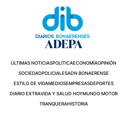
ÚLTIMAS NOTICIAS
POLÍTICA
ECONOMÍA
OPINIÓN
SOCIEDAD
POLICIALES
ADN BONAERENSE
ESTILO DE VIDA
MEDIOS
EMPRESAS
DEPORTES
DIARIO EXTRA
VIDA Y SALUD HOY
MUNDO MOTOR
TRANQUERA
HISTORIA