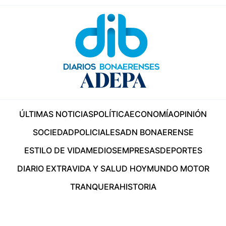
ÚLTIMAS NOTICIAS
POLÍTICA
ECONOMÍA
OPINIÓN
SOCIEDAD
POLICIALES
ADN BONAERENSE
ESTILO DE VIDA
MEDIOS
EMPRESAS
DEPORTES
DIARIO EXTRA
VIDA Y SALUD HOY
MUNDO MOTOR
TRANQUERA
HISTORIA