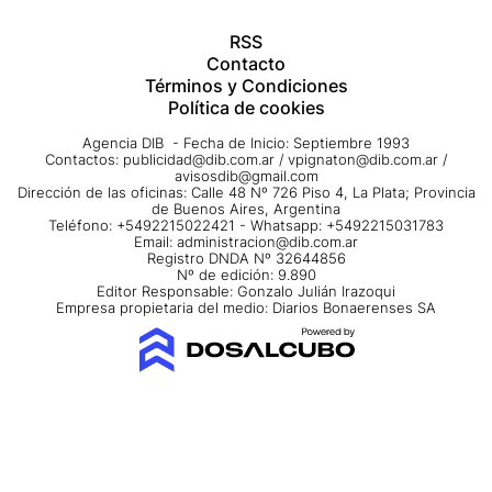
RSS
Contacto
Términos y Condiciones
Política de cookies
Agencia DIB - Fecha de Inicio: Septiembre 1993
Contactos:
publicidad@dib.com.ar
/
vpignaton@dib.com.ar
/
avisosdib@gmail.com
Dirección de las oficinas: Calle 48 Nº 726 Piso 4, La Plata; Provincia
de Buenos Aires, Argentina
Teléfono: +5492215022421 - Whatsapp: +5492215031783
Email:
administracion@dib.com.ar
Registro DNDA Nº 32644856
Nº de edición: 9.890
Editor Responsable: Gonzalo Julián Irazoqui
Empresa propietaria del medio: Diarios Bonaerenses SA