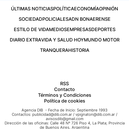
ÚLTIMAS NOTICIAS
POLÍTICA
ECONOMÍA
OPINIÓN
SOCIEDAD
POLICIALES
ADN BONAERENSE
ESTILO DE VIDA
MEDIOS
EMPRESAS
DEPORTES
DIARIO EXTRA
VIDA Y SALUD HOY
MUNDO MOTOR
TRANQUERA
HISTORIA
RSS
Contacto
Términos y Condiciones
Política de cookies
Agencia DIB - Fecha de Inicio: Septiembre 1993
Contactos:
publicidad@dib.com.ar
/
vpignaton@dib.com.ar
/
avisosdib@gmail.com
Dirección de las oficinas: Calle 48 Nº 726 Piso 4, La Plata; Provincia
de Buenos Aires, Argentina