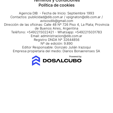
Política de cookies
Agencia DIB - Fecha de Inicio: Septiembre 1993
Contactos:
publicidad@dib.com.ar
/
vpignaton@dib.com.ar
/
avisosdib@gmail.com
Dirección de las oficinas: Calle 48 Nº 726 Piso 4, La Plata; Provincia
de Buenos Aires, Argentina
Teléfono: +5492215022421 - Whatsapp: +5492215031783
Email:
administracion@dib.com.ar
Registro DNDA Nº 32644856
Nº de edición: 9.890
Editor Responsable: Gonzalo Julián Irazoqui
Empresa propietaria del medio: Diarios Bonaerenses SA