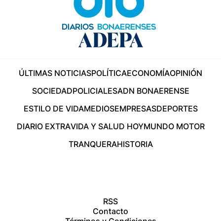
ÚLTIMAS NOTICIAS
POLÍTICA
ECONOMÍA
OPINIÓN
SOCIEDAD
POLICIALES
ADN BONAERENSE
ESTILO DE VIDA
MEDIOS
EMPRESAS
DEPORTES
DIARIO EXTRA
VIDA Y SALUD HOY
MUNDO MOTOR
TRANQUERA
HISTORIA
RSS
Contacto
Términos y Condiciones