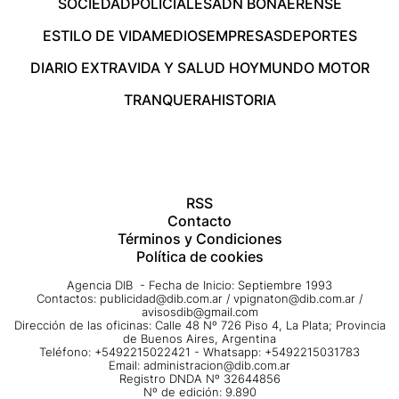
SOCIEDAD
POLICIALES
ADN BONAERENSE
ESTILO DE VIDA
MEDIOS
EMPRESAS
DEPORTES
DIARIO EXTRA
VIDA Y SALUD HOY
MUNDO MOTOR
TRANQUERA
HISTORIA
RSS
Contacto
Términos y Condiciones
Política de cookies
Agencia DIB - Fecha de Inicio: Septiembre 1993
Contactos:
publicidad@dib.com.ar
/
vpignaton@dib.com.ar
/
avisosdib@gmail.com
Dirección de las oficinas: Calle 48 Nº 726 Piso 4, La Plata; Provincia
de Buenos Aires, Argentina
Teléfono: +5492215022421 - Whatsapp: +5492215031783
Email:
administracion@dib.com.ar
Registro DNDA Nº 32644856
Nº de edición: 9.890