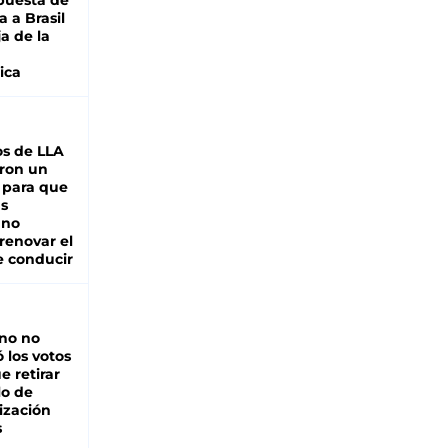
puesta de
 a Brasil
ja de la
ica
s de LLA
ron un
 para que
as
 no
renovar el
e conducir
rno no
 los votos
e retirar
lo de
ización
s