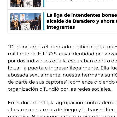
La liga de intendentes bona
alcalde de Baradero y ahora 
integrantes
“Denunciamos el atentado político contra nu
militante de H.I.J.O.S. cuya identidad preser
por dos individuos que la esperaban dentro de
forzar la puerta e ingresar ilegalmente. Ella f
abusada sexualmente, nuestra hermana sufr
de parte de sus captores”, comienza diciendo
organización difundió por las redes sociales.
En el documento, la agrupación contó además 
atacaron con armas de fuego y le transmitiero
mensaje: ‘No vinimos a robarte, vinimos a mat