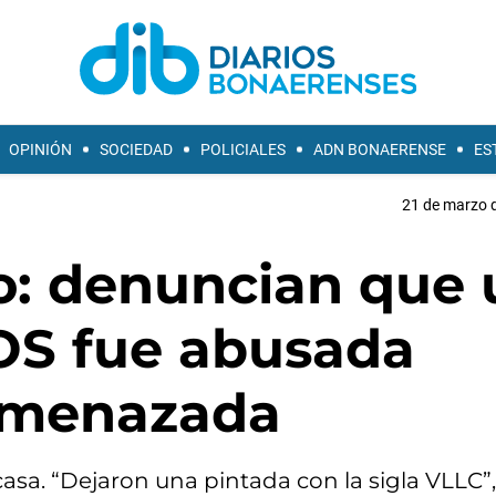
OPINIÓN
SOCIEDAD
POLICIALES
ADN BONAERENSE
ES
21 de marzo d
co: denuncian que
JOS fue abusada
amenazada
sa. “Dejaron una pintada con la sigla VLLC”,