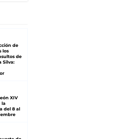
cción de
s los
nsultos de
a Silva:
or
León XIV
 la
 del 8 al
viembre