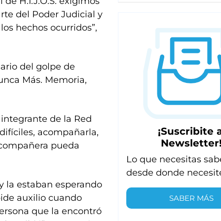
de H.I.J.O.S. exigimos
te del Poder Judicial y
los hechos ocurridos”,
sario del golpe de
Nunca Más. Memoria,
 integrante de la Red
¡Suscribite a
difíciles, acompañarla,
Newsletter
a compañera pueda
Lo que necesitas sab
desde donde necesit
 y la estaban esperando
pide auxilio cuando
SABER MÁS
persona que la encontró