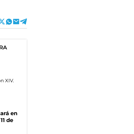
ORA
tará en
 11 de