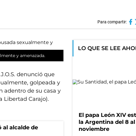
Para compartir:
LO QUE SE LEE AH
almente y amenazada.
.J.O.S. denunció que
xualmente, golpeada y
 adentro de su casa y
a Libertad Carajo).
El papa León XIV es
la Argentina del 8 al
 al alcalde de
noviembre