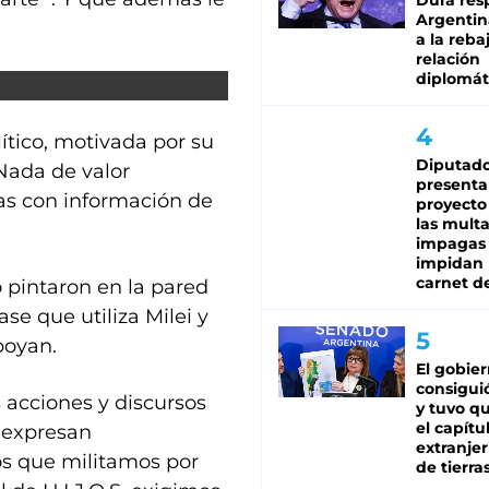
Dura res
Argentina
a la reba
relación
diplomát
ítico, motivada por su
Diputado
Nada de valor
presenta
as con información de
proyecto
las mult
impagas
impidan 
carnet d
o pintaron en la pared
rase que utiliza Milei y
poyan.
El gobie
consiguió
s acciones y discursos
y tuvo qu
el capítu
 expresan
extranjer
los que militamos por
de tierra