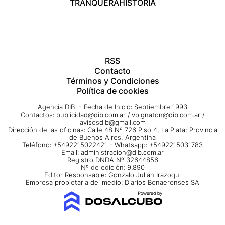
TRANQUERA
HISTORIA
RSS
Contacto
Términos y Condiciones
Política de cookies
Agencia DIB - Fecha de Inicio: Septiembre 1993
Contactos:
publicidad@dib.com.ar
/
vpignaton@dib.com.ar
/
avisosdib@gmail.com
Dirección de las oficinas: Calle 48 Nº 726 Piso 4, La Plata; Provincia
de Buenos Aires, Argentina
Teléfono: +5492215022421 - Whatsapp: +5492215031783
Email:
administracion@dib.com.ar
Registro DNDA Nº 32644856
Nº de edición: 9.890
Editor Responsable: Gonzalo Julián Irazoqui
Empresa propietaria del medio: Diarios Bonaerenses SA