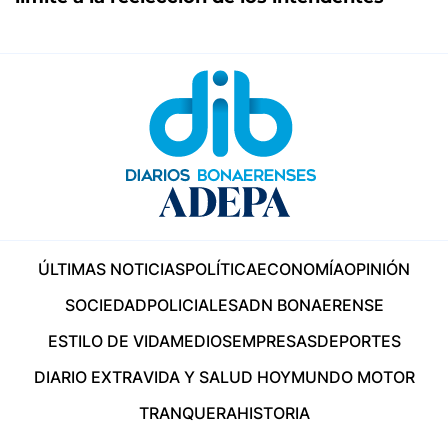
ÚLTIMAS NOTICIAS
POLÍTICA
ECONOMÍA
OPINIÓN
SOCIEDAD
POLICIALES
ADN BONAERENSE
ESTILO DE VIDA
MEDIOS
EMPRESAS
DEPORTES
DIARIO EXTRA
VIDA Y SALUD HOY
MUNDO MOTOR
TRANQUERA
HISTORIA