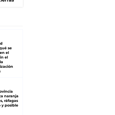
tierras
ad
 qué se
en el
in el
la
ización
s
ovincia
ta naranja
as, ráfagas
 y posible