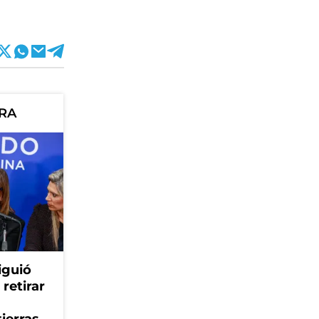
ORA
iguió
retirar