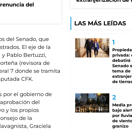
extranjerización de 
renuncia del
LAS MÁS LEÍDAS
os del Senado, que
trados. El eje de la
Propied
 y Pablo Bertuzzi,
privada:
debatirá 
porteña (revisora de
Senado s
deral 7 donde se tramita
tema de 
extranjer
imputada CFK.
de tierra
os por el gobierno de
 aprobación del
Media pr
o y los propios
bajo aler
por lluvi
Consejo de la
de viento
lavagnista, Graciela
granizo