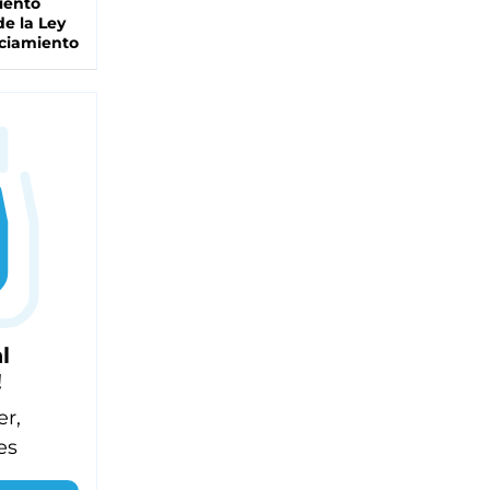
iento
de la Ley
ciamiento
l
!
er,
es