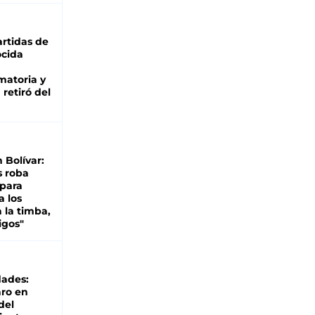
rtidas de
cida
matoria y
retiró del
n Bolívar:
s roba
 para
a los
 la timba,
igos"
dades:
ro en
del