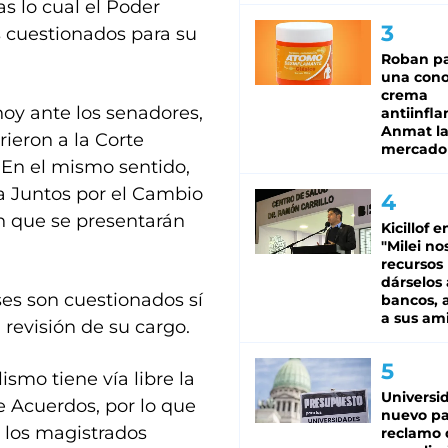
as lo cual el Poder
s cuestionados para su
Roban pa
una cono
crema
hoy ante los senadores,
antiinfla
Anmat la 
rieron a la Corte
mercado
 En el mismo sentido,
a Juntos por el Cambio
n que se presentarán
Kicillof e
"Milei no
recursos
dárselos 
ses son cuestionados sí
bancos, a
a sus am
 revisión de su cargo.
ismo tiene vía libre la
Universi
e Acuerdos, por lo que
nuevo pa
y los magistrados
reclamo 