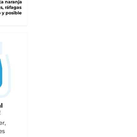
ta naranja
as, ráfagas
 y posible
l
!
er,
es