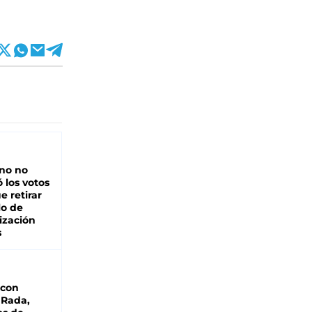
rno no
 los votos
e retirar
lo de
ización
s
 con
 Rada,