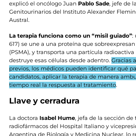
explicó el oncólogo Juan
Pablo Sade
, jefe de
Genitourinarios del Instituto Alexander Flemin
Austral.
La terapia funciona como un “misil guiado”
:
617) se une a una proteína que sobreexpresan 
(PSMA), y transporta una partícula radioactiva
destruye esas células desde adentro.
Gracias 
previos, los médicos pueden identificar qué p
candidatos, aplicar la terapia de manera ambu
tiempo real la respuesta al tratamiento
.
Llave y cerradura
La doctora
Isabel Hume
, jefa de la sección de
radiofármacos del Hospital Italiano y vicepres
Argentina de Biología y Medicina Nuclear, lo 