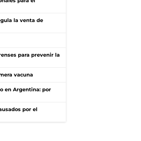
onales para el
gula la venta de
renses para prevenir la
imera vacuna
to en Argentina: por
ausados por el