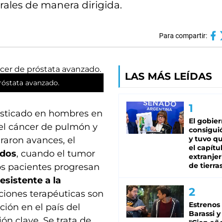
orales de manera dirigida.
Para compartir:
LAS MÁS LEÍDAS
róstata avanzado.
sticado en hombres en
El gobie
del cáncer de pulmón y
consiguió
y tuvo qu
raron avances, el
el capítu
ados
, cuando el tumor
extranjer
de tierra
los pacientes progresan
esistente a la
ciones terapéuticas son
Estrenos
ción en el país del
Barassi y
n clave. Se trata de