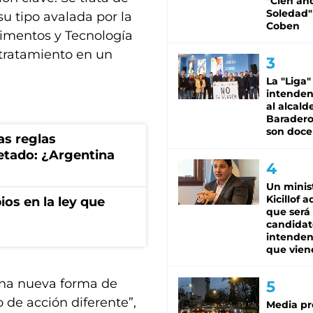
"Cien añ
Soledad"
su tipo avalada por la
Coben
imentos y Tecnología
 tratamiento en un
La "Liga"
intende
al alcald
Baradero
son doce
as reglas
uetado: ¿Argentina
Un minis
Kicillof 
os en la ley que
que será
candidat
intenden
que vien
una nueva forma de
 de acción diferente”,
Media pr