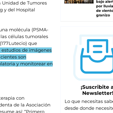
bajo aler
 la Unidad de Tumores
por lluvi
g y del Hospital
de viento
granizo
 una molécula (PSMA-
las células tumorales
 (177Lutecio) que
a estudios de imágenes
acientes son
latoria y monitorear en
¡Suscribite a
Newsletter
 terapia con
Lo que necesitas sab
identa de la Asociación
desde donde necesit
resume así: “Primero