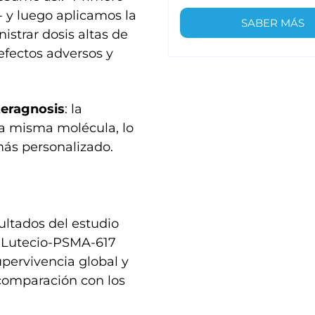
 y luego aplicamos la
SABER MÁS
istrar dosis altas de
efectos adversos y
teragnosis
: la
la misma molécula, lo
ás personalizado.
ultados del estudio
77Lutecio-PSMA-617
upervivencia global y
 comparación con los