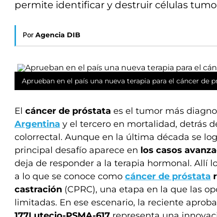
permite identificar y destruir células tum
Por
Agencia DIB
Aprueban en el país una nueva terapia para el cáncer de p
El
cáncer de próstata
es el tumor más diagno
Argentina
y el tercero en mortalidad, detrás 
colorrectal. Aunque en la última década se log
principal desafío aparece en
los casos avanz
deja de responder a la terapia hormonal. Allí 
a lo que se conoce como
cáncer de próstata
r
castración
(CPRC), una etapa en la que las op
limitadas. En ese escenario, la reciente aproba
177Lutecio-PSMA-617
representa una innovació