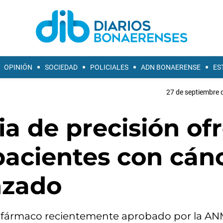
OPINIÓN
SOCIEDAD
POLICIALES
ADN BONAERENSE
ES
27 de septiembre 
a de precisión of
pacientes con cán
nzado
diofármaco recientemente aprobado por la A