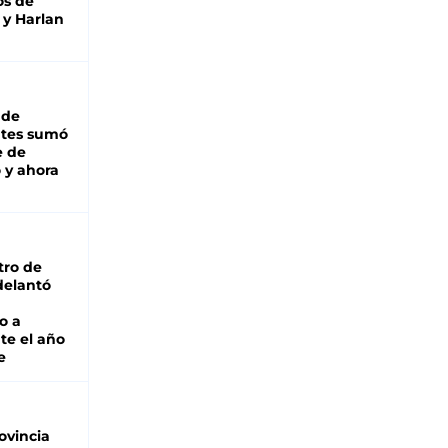
os de
 y Harlan
 de
ntes sumó
e de
 y ahora
tro de
adelantó
o a
te el año
e
ovincia