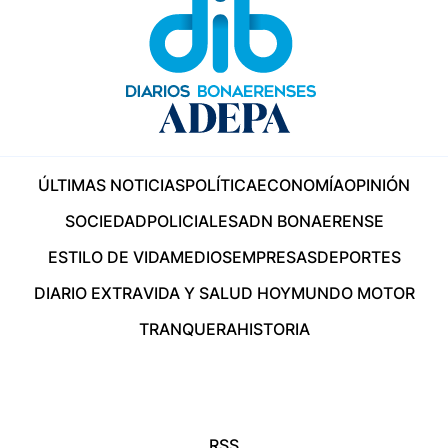
ÚLTIMAS NOTICIAS
POLÍTICA
ECONOMÍA
OPINIÓN
SOCIEDAD
POLICIALES
ADN BONAERENSE
ESTILO DE VIDA
MEDIOS
EMPRESAS
DEPORTES
DIARIO EXTRA
VIDA Y SALUD HOY
MUNDO MOTOR
TRANQUERA
HISTORIA
RSS