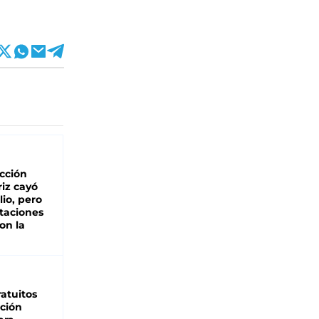
cción
iz cayó
lio, pero
rtaciones
on la
d
atuitos
ción