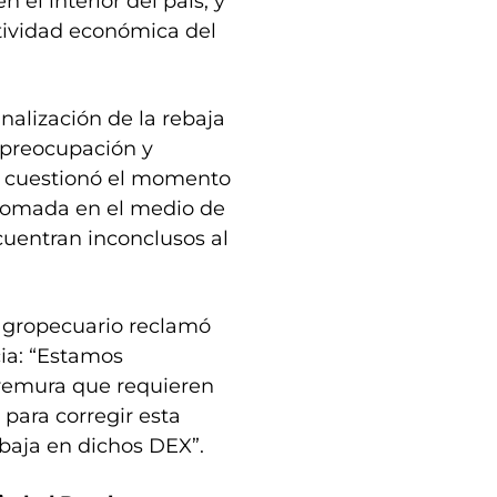
 el interior del país, y
ctividad económica del
inalización de la rebaja
 preocupación y
e cuestionó el momento
 tomada en el medio de
cuentran inconclusos al
agropecuario reclamó
ia: “Estamos
premura que requieren
para corregir esta
ebaja en dichos DEX”.