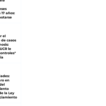
ara
nses
 17 años:
otarse
r el
 de casos
nosis:
 UCR le
ontroles"
ia
dades:
ro en
del
iento
de la Ley
ciamiento