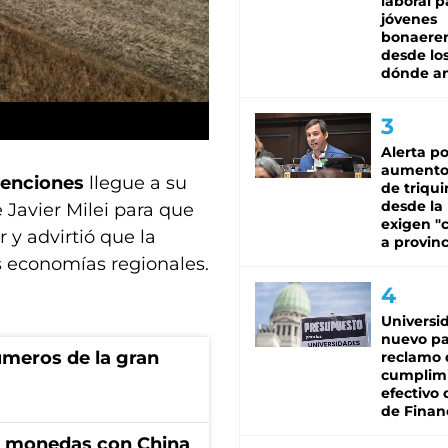
laboral p
jóvenes
bonaere
desde los
dónde an
Alerta po
aumento
tenciones
llegue a su
de triqui
desde la
e Javier Milei para que
exigen "c
 y advirtió que la
a provinc
s economías regionales.
Universi
nuevo pa
úmeros de la gran
reclamo 
cumplim
efectivo 
de Finan
e monedas con China