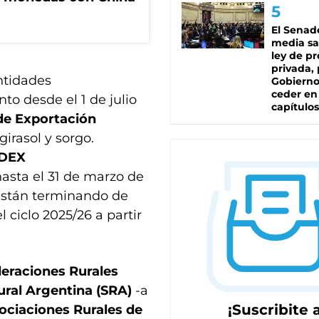
El Senad
media sa
ley de p
privada, 
ntidades
Gobierno
ceder en
to desde el 1 de julio
capítulos
de Exportación
irasol y sorgo.
DEX
asta el 31 de marzo de
 están terminando de
ciclo 2025/26 a partir
eraciones Rurales
ural Argentina (SRA)
-a
¡Suscribite a
ociaciones Rurales de