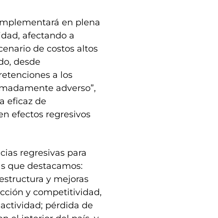
 implementará en plena
idad, afectando a
enario de costos altos
ido, desde
retenciones a los
remadamente adverso”,
a eficaz de
en efectos regresivos
ias regresivas para
las que destacamos:
aestructura y mejoras
cción y competitividad,
 actividad; pérdida de