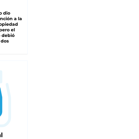
o dio
nción a la
ropiedad
pero el
 debió
 dos
l