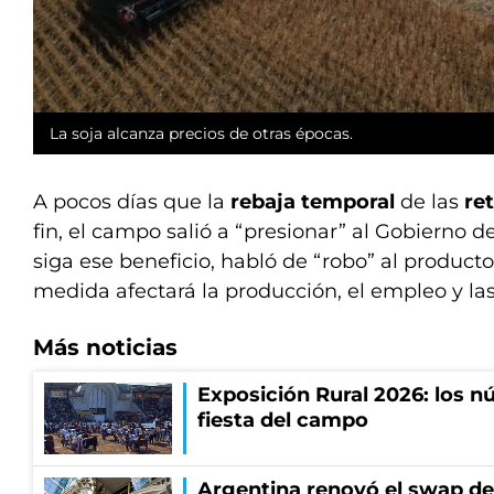
La soja alcanza precios de otras épocas.
A pocos días que la
rebaja temporal
de las
re
fin, el campo salió a “presionar” al Gobierno d
siga ese beneficio, habló de “robo” al productor
medida afectará la producción, el empleo y la
Más noticias
Exposición Rural 2026: los n
fiesta del campo
Argentina renovó el swap d