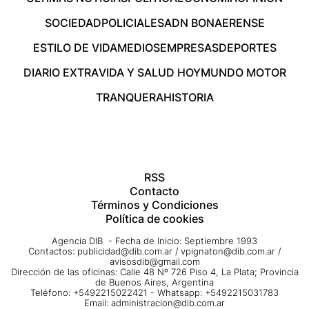
SOCIEDAD
POLICIALES
ADN BONAERENSE
ESTILO DE VIDA
MEDIOS
EMPRESAS
DEPORTES
DIARIO EXTRA
VIDA Y SALUD HOY
MUNDO MOTOR
TRANQUERA
HISTORIA
RSS
Contacto
Términos y Condiciones
Política de cookies
Agencia DIB - Fecha de Inicio: Septiembre 1993
Contactos:
publicidad@dib.com.ar
/
vpignaton@dib.com.ar
/
avisosdib@gmail.com
Dirección de las oficinas: Calle 48 Nº 726 Piso 4, La Plata; Provincia
de Buenos Aires, Argentina
Teléfono: +5492215022421 - Whatsapp: +5492215031783
Email:
administracion@dib.com.ar