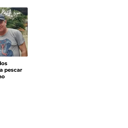
dos
a pescar
no