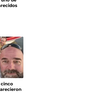
 uno de
arecidos
 cinco
arecieron