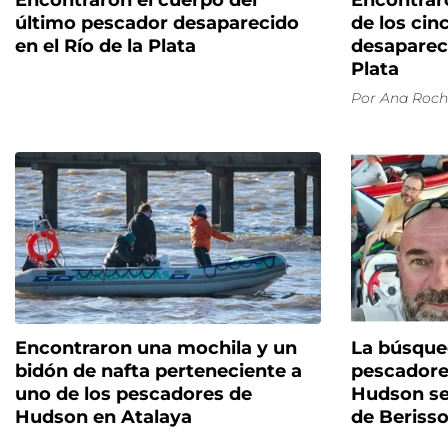
Encontraron el cuerpo del
Encontrar
último pescador desaparecido
de los ci
en el Río de la Plata
desapareci
Plata
Por
Ana Roch
Encontraron una mochila y un
La búsque
bidón de nafta perteneciente a
pescadore
uno de los pescadores de
Hudson se 
Hudson en Atalaya
de Beriss