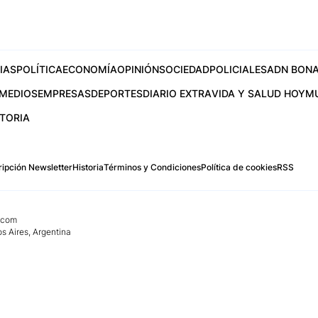
IAS
POLÍTICA
ECONOMÍA
OPINIÓN
SOCIEDAD
POLICIALES
ADN BONA
MEDIOS
EMPRESAS
DEPORTES
DIARIO EXTRA
VIDA Y SALUD HOY
M
STORIA
ipción Newsletter
Historia
Términos y Condiciones
Política de cookies
RSS
.com
os Aires, Argentina