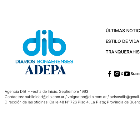
ÚLTIMAS NOTIC
ESTILO DE VIDA
TRANQUERA
HI
X
Suscr
Agencia DIB - Fecha de Inicio: Septiembre 1993
Contactos:
publicidad@dib.com.ar
/
vpignaton@dib.com.ar
/
avisosdib@gmail
Dirección de las oficinas: Calle 48 Nº 726 Piso 4, La Plata; Provincia de Buen
Teléfono: +5492215022421 - Whatsapp: +5492215031783
Email:
administracion@dib.com.ar
Registro DNDA Nº 32644856
Nº de edición: 9.890
Editor Responsable: Gonzalo Julián Irazoqui
Empresa propietaria del medio: Diarios Bonaerenses SA