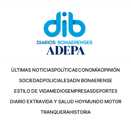
ÚLTIMAS NOTICIAS
POLÍTICA
ECONOMÍA
OPINIÓN
SOCIEDAD
POLICIALES
ADN BONAERENSE
ESTILO DE VIDA
MEDIOS
EMPRESAS
DEPORTES
DIARIO EXTRA
VIDA Y SALUD HOY
MUNDO MOTOR
TRANQUERA
HISTORIA