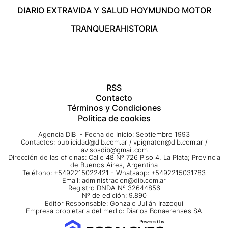
DIARIO EXTRA
VIDA Y SALUD HOY
MUNDO MOTOR
TRANQUERA
HISTORIA
RSS
Contacto
Términos y Condiciones
Política de cookies
Agencia DIB - Fecha de Inicio: Septiembre 1993
Contactos:
publicidad@dib.com.ar
/
vpignaton@dib.com.ar
/
avisosdib@gmail.com
Dirección de las oficinas: Calle 48 Nº 726 Piso 4, La Plata; Provincia
de Buenos Aires, Argentina
Teléfono: +5492215022421 - Whatsapp: +5492215031783
Email:
administracion@dib.com.ar
Registro DNDA Nº 32644856
Nº de edición: 9.890
Editor Responsable: Gonzalo Julián Irazoqui
Empresa propietaria del medio: Diarios Bonaerenses SA