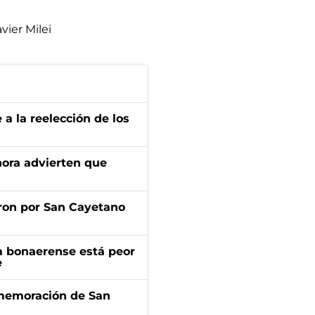
avier Milei
e a la reelección de los
ahora advierten que
ron por San Cayetano
a bonaerense está peor
e
onmemoración de San