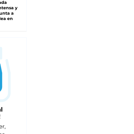
ada
intensa y
unta a
lea en
l
!
er,