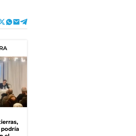
ORA
ierras,
 podría