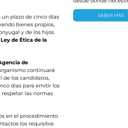
desde donde necesit
SABER MÁS
 un plazo de cinco días
uyendo bienes propios,
nyugal y de los hijos
a
Ley de Ética de la
Agencia de
 organismo continuará
l de los candidatos,
co días para emitir los
 respetar las normas
s en el procedimiento
tactos los requisitos