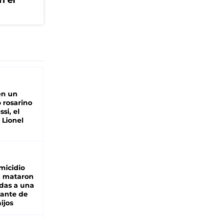
n el
en un
 rosarino
si, el
 Lionel
micidio
: mataron
das a una
lante de
hijos