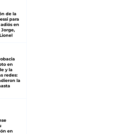
ón de la
essi para
 adiós en
 Jorge,
Lionel
robacia
oto en
le y la
as redes:
ndieron la
hasta
nse
u
ión en