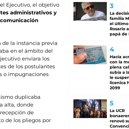
 Ejecutivo, el objetivo
tes administrativos y
La decisi
familia M
e comunicación
el último
Rosario a
papá de 
 de la instancia previa
aba en el ámbito del
Hacía ac
ecutivo enviara los
con la m
tes de los postulantes
plena cal
subía a l
es o impugnaciones
le suspe
licenica 
2099
nismo duplicaba
 alta, donde
La UCR
 recepción de
bonaere
o de los pliegos por
renovó s
Convenc