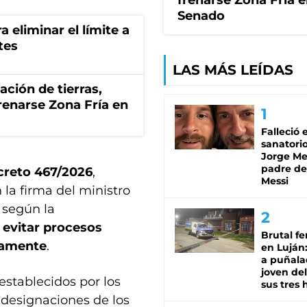
frenarse Zona Fría e
Senado
a eliminar el límite a
tes
LAS MÁS LEÍDAS
zación de tierras,
renarse Zona Fría en
Falleció 
sanatorio
Jorge Mes
padre de
creto 467/2026
,
Messi
 la firma del ministro
 según la
, evitar procesos
Brutal fe
damente
.
en Luján
a puñala
joven de
establecidos por los
sus tres 
 designaciones de los