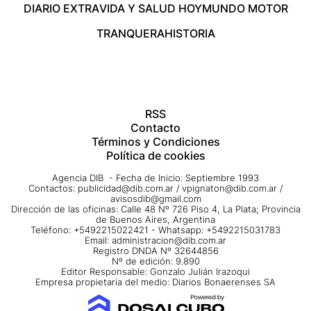
DIARIO EXTRA
VIDA Y SALUD HOY
MUNDO MOTOR
TRANQUERA
HISTORIA
RSS
Contacto
Términos y Condiciones
Política de cookies
Agencia DIB - Fecha de Inicio: Septiembre 1993
Contactos:
publicidad@dib.com.ar
/
vpignaton@dib.com.ar
/
avisosdib@gmail.com
Dirección de las oficinas: Calle 48 Nº 726 Piso 4, La Plata; Provincia
de Buenos Aires, Argentina
Teléfono: +5492215022421 - Whatsapp: +5492215031783
Email:
administracion@dib.com.ar
Registro DNDA Nº 32644856
Nº de edición: 9.890
Editor Responsable: Gonzalo Julián Irazoqui
Empresa propietaria del medio: Diarios Bonaerenses SA