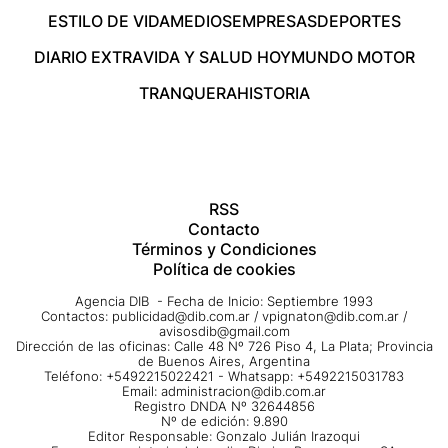
ESTILO DE VIDA
MEDIOS
EMPRESAS
DEPORTES
DIARIO EXTRA
VIDA Y SALUD HOY
MUNDO MOTOR
TRANQUERA
HISTORIA
RSS
Contacto
Términos y Condiciones
Política de cookies
Agencia DIB - Fecha de Inicio: Septiembre 1993
Contactos:
publicidad@dib.com.ar
/
vpignaton@dib.com.ar
/
avisosdib@gmail.com
Dirección de las oficinas: Calle 48 Nº 726 Piso 4, La Plata; Provincia
de Buenos Aires, Argentina
Teléfono: +5492215022421 - Whatsapp: +5492215031783
Email:
administracion@dib.com.ar
Registro DNDA Nº 32644856
Nº de edición: 9.890
Editor Responsable: Gonzalo Julián Irazoqui