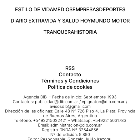
ESTILO DE VIDA
MEDIOS
EMPRESAS
DEPORTES
DIARIO EXTRA
VIDA Y SALUD HOY
MUNDO MOTOR
TRANQUERA
HISTORIA
RSS
Contacto
Términos y Condiciones
Política de cookies
Agencia DIB - Fecha de Inicio: Septiembre 1993
Contactos:
publicidad@dib.com.ar
/
vpignaton@dib.com.ar
/
avisosdib@gmail.com
Dirección de las oficinas: Calle 48 Nº 726 Piso 4, La Plata; Provincia
de Buenos Aires, Argentina
Teléfono: +5492215022421 - Whatsapp: +5492215031783
Email:
administracion@dib.com.ar
Registro DNDA Nº 32644856
Nº de edición: 9.890
Editor Responsable: Gonzalo Julián Irazoqui