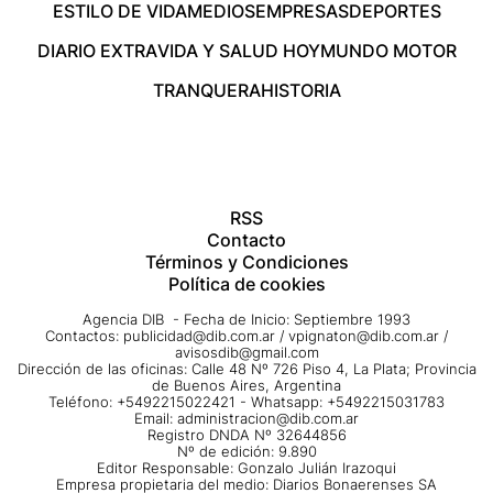
ESTILO DE VIDA
MEDIOS
EMPRESAS
DEPORTES
DIARIO EXTRA
VIDA Y SALUD HOY
MUNDO MOTOR
TRANQUERA
HISTORIA
RSS
Contacto
Términos y Condiciones
Política de cookies
Agencia DIB - Fecha de Inicio: Septiembre 1993
Contactos:
publicidad@dib.com.ar
/
vpignaton@dib.com.ar
/
avisosdib@gmail.com
Dirección de las oficinas: Calle 48 Nº 726 Piso 4, La Plata; Provincia
de Buenos Aires, Argentina
Teléfono: +5492215022421 - Whatsapp: +5492215031783
Email:
administracion@dib.com.ar
Registro DNDA Nº 32644856
Nº de edición: 9.890
Editor Responsable: Gonzalo Julián Irazoqui
Empresa propietaria del medio: Diarios Bonaerenses SA