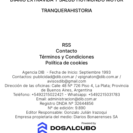
TRANQUERA
HISTORIA
RSS
Contacto
Términos y Condiciones
Política de cookies
Agencia DIB - Fecha de Inicio: Septiembre 1993
Contactos:
publicidad@dib.com.ar
/
vpignaton@dib.com.ar
/
avisosdib@gmail.com
Dirección de las oficinas: Calle 48 Nº 726 Piso 4, La Plata; Provincia
de Buenos Aires, Argentina
Teléfono: +5492215022421 - Whatsapp: +5492215031783
Email:
administracion@dib.com.ar
Registro DNDA Nº 32644856
Nº de edición: 9.890
Editor Responsable: Gonzalo Julián Irazoqui
Empresa propietaria del medio: Diarios Bonaerenses SA