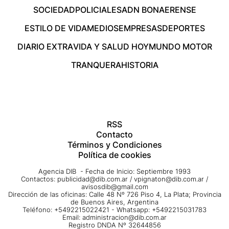
SOCIEDAD
POLICIALES
ADN BONAERENSE
ESTILO DE VIDA
MEDIOS
EMPRESAS
DEPORTES
DIARIO EXTRA
VIDA Y SALUD HOY
MUNDO MOTOR
TRANQUERA
HISTORIA
RSS
Contacto
Términos y Condiciones
Política de cookies
Agencia DIB - Fecha de Inicio: Septiembre 1993
Contactos:
publicidad@dib.com.ar
/
vpignaton@dib.com.ar
/
avisosdib@gmail.com
Dirección de las oficinas: Calle 48 Nº 726 Piso 4, La Plata; Provincia
de Buenos Aires, Argentina
Teléfono: +5492215022421 - Whatsapp: +5492215031783
Email:
administracion@dib.com.ar
Registro DNDA Nº 32644856