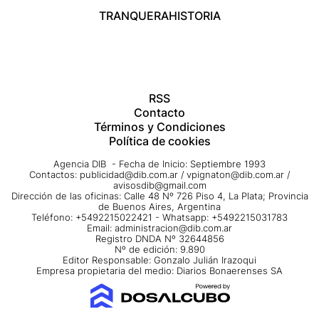
TRANQUERA
HISTORIA
RSS
Contacto
Términos y Condiciones
Política de cookies
Agencia DIB - Fecha de Inicio: Septiembre 1993
Contactos:
publicidad@dib.com.ar
/
vpignaton@dib.com.ar
/
avisosdib@gmail.com
Dirección de las oficinas: Calle 48 Nº 726 Piso 4, La Plata; Provincia
de Buenos Aires, Argentina
Teléfono: +5492215022421 - Whatsapp: +5492215031783
Email:
administracion@dib.com.ar
Registro DNDA Nº 32644856
Nº de edición: 9.890
Editor Responsable: Gonzalo Julián Irazoqui
Empresa propietaria del medio: Diarios Bonaerenses SA