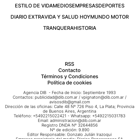
ESTILO DE VIDA
MEDIOS
EMPRESAS
DEPORTES
DIARIO EXTRA
VIDA Y SALUD HOY
MUNDO MOTOR
TRANQUERA
HISTORIA
RSS
Contacto
Términos y Condiciones
Política de cookies
Agencia DIB - Fecha de Inicio: Septiembre 1993
Contactos:
publicidad@dib.com.ar
/
vpignaton@dib.com.ar
/
avisosdib@gmail.com
Dirección de las oficinas: Calle 48 Nº 726 Piso 4, La Plata; Provincia
de Buenos Aires, Argentina
Teléfono: +5492215022421 - Whatsapp: +5492215031783
Email:
administracion@dib.com.ar
Registro DNDA Nº 32644856
Nº de edición: 9.890
Editor Responsable: Gonzalo Julián Irazoqui
Empresa propietaria del medio: Diarios Bonaerenses SA