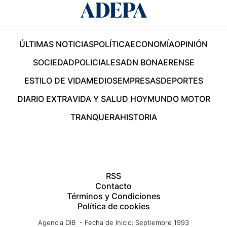
ÚLTIMAS NOTICIAS
POLÍTICA
ECONOMÍA
OPINIÓN
SOCIEDAD
POLICIALES
ADN BONAERENSE
ESTILO DE VIDA
MEDIOS
EMPRESAS
DEPORTES
DIARIO EXTRA
VIDA Y SALUD HOY
MUNDO MOTOR
TRANQUERA
HISTORIA
RSS
Contacto
Términos y Condiciones
Política de cookies
Agencia DIB - Fecha de Inicio: Septiembre 1993