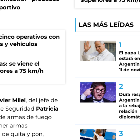
superiores a 75 km/
eportivo
.
LAS MÁS LEÍDAS
cinco operativos con
s y vehículos
El papa 
estará en
s: se viene el
Argentina
11 de no
ores a 75 km/h
Dura res
vier Milei
, del jefe de
Argentina
a la reba
 de Seguridad
Patricia
relación
s de armas de fuego
diplomát
ener armas
de quita y pon,