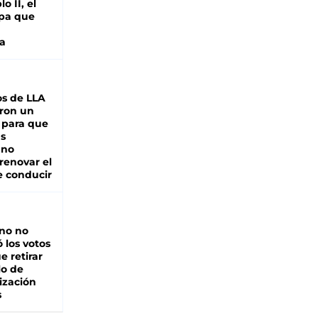
o II, el
pa que
a
s de LLA
ron un
 para que
as
 no
renovar el
e conducir
rno no
 los votos
e retirar
lo de
ización
s