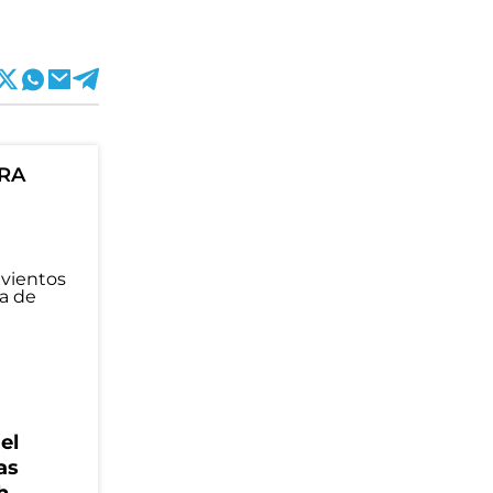
ORA
el
as