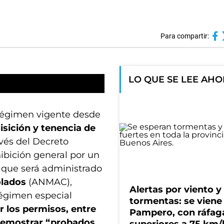
Para compartir:
LO QUE SE LEE AH
 régimen vigente desde
isición y tenencia de
vés del Decreto
ibición general por un
, que será administrado
olados
(ANMAC),
Alertas por viento y
 régimen especial
tormentas: se viene 
r los permisos, entre
Pampero, con ráfag
 demostrar “probados