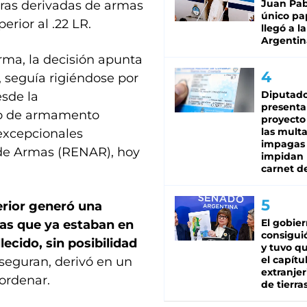
Juan Pabl
oras derivadas de armas
único pa
erior al .22 LR.
llegó a la
Argentin
rma, la decisión apunta
 seguía rigiéndose por
Diputado
esde la
presenta
po de armamento
proyecto
las mult
 excepcionales
impagas
 de Armas (RENAR), hoy
impidan 
carnet d
erior generó una
El gobie
mas que ya estaban en
consiguió
lecido, sin posibilidad
y tuvo qu
el capítu
seguran, derivó en un
extranjer
ordenar.
de tierra