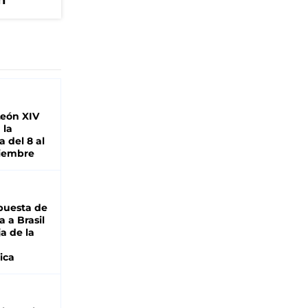
h
León XIV
 la
 del 8 al
viembre
puesta de
 a Brasil
ja de la
ica