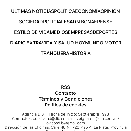
ÚLTIMAS NOTICIAS
POLÍTICA
ECONOMÍA
OPINIÓN
SOCIEDAD
POLICIALES
ADN BONAERENSE
ESTILO DE VIDA
MEDIOS
EMPRESAS
DEPORTES
DIARIO EXTRA
VIDA Y SALUD HOY
MUNDO MOTOR
TRANQUERA
HISTORIA
RSS
Contacto
Términos y Condiciones
Política de cookies
Agencia DIB - Fecha de Inicio: Septiembre 1993
Contactos:
publicidad@dib.com.ar
/
vpignaton@dib.com.ar
/
avisosdib@gmail.com
Dirección de las oficinas: Calle 48 Nº 726 Piso 4, La Plata; Provincia