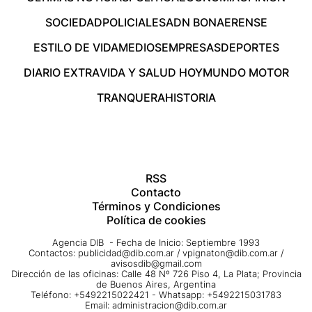
SOCIEDAD
POLICIALES
ADN BONAERENSE
ESTILO DE VIDA
MEDIOS
EMPRESAS
DEPORTES
DIARIO EXTRA
VIDA Y SALUD HOY
MUNDO MOTOR
TRANQUERA
HISTORIA
RSS
Contacto
Términos y Condiciones
Política de cookies
Agencia DIB - Fecha de Inicio: Septiembre 1993
Contactos:
publicidad@dib.com.ar
/
vpignaton@dib.com.ar
/
avisosdib@gmail.com
Dirección de las oficinas: Calle 48 Nº 726 Piso 4, La Plata; Provincia
de Buenos Aires, Argentina
Teléfono: +5492215022421 - Whatsapp: +5492215031783
Email:
administracion@dib.com.ar