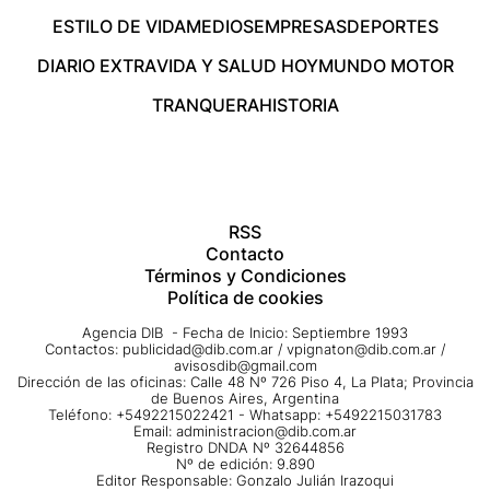
ESTILO DE VIDA
MEDIOS
EMPRESAS
DEPORTES
DIARIO EXTRA
VIDA Y SALUD HOY
MUNDO MOTOR
TRANQUERA
HISTORIA
RSS
Contacto
Términos y Condiciones
Política de cookies
Agencia DIB - Fecha de Inicio: Septiembre 1993
Contactos:
publicidad@dib.com.ar
/
vpignaton@dib.com.ar
/
avisosdib@gmail.com
Dirección de las oficinas: Calle 48 Nº 726 Piso 4, La Plata; Provincia
de Buenos Aires, Argentina
Teléfono: +5492215022421 - Whatsapp: +5492215031783
Email:
administracion@dib.com.ar
Registro DNDA Nº 32644856
Nº de edición: 9.890
Editor Responsable: Gonzalo Julián Irazoqui