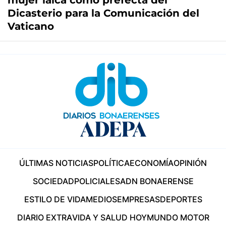
mujer laica como prefecta del
Dicasterio para la Comunicación del
Vaticano
ÚLTIMAS NOTICIAS
POLÍTICA
ECONOMÍA
OPINIÓN
SOCIEDAD
POLICIALES
ADN BONAERENSE
ESTILO DE VIDA
MEDIOS
EMPRESAS
DEPORTES
DIARIO EXTRA
VIDA Y SALUD HOY
MUNDO MOTOR