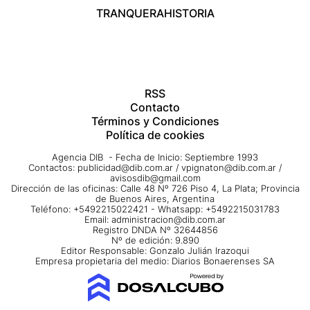
TRANQUERA
HISTORIA
RSS
Contacto
Términos y Condiciones
Política de cookies
Agencia DIB - Fecha de Inicio: Septiembre 1993
Contactos:
publicidad@dib.com.ar
/
vpignaton@dib.com.ar
/
avisosdib@gmail.com
Dirección de las oficinas: Calle 48 Nº 726 Piso 4, La Plata; Provincia
de Buenos Aires, Argentina
Teléfono: +5492215022421 - Whatsapp: +5492215031783
Email:
administracion@dib.com.ar
Registro DNDA Nº 32644856
Nº de edición: 9.890
Editor Responsable: Gonzalo Julián Irazoqui
Empresa propietaria del medio: Diarios Bonaerenses SA