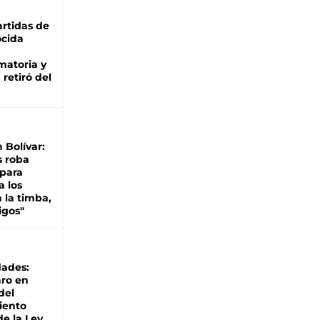
rtidas de
cida
matoria y
retiró del
n Bolívar:
s roba
 para
a los
 la timba,
igos"
dades:
ro en
del
iento
de la Ley