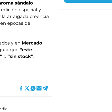
 aroma sándalo
dición especial y
 la arraigada creencia
en épocas de
cados y en
Mercado
igura que
“este
”
o
“sin stock”
.
dial