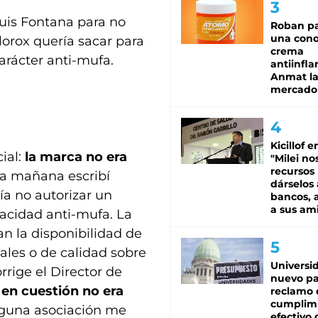
uis Fontana para no
Roban pa
una cono
lorox quería sacar para
crema
rácter anti-mufa.
antiinfla
Anmat la 
mercado
Kicillof e
ial:
la marca
no era
"Milei no
recursos
 la mañana escribí
dárselos 
a no autorizar un
bancos, a
a sus am
acidad anti-mufa. La
an la disponibilidad de
les o de calidad sobre
Universi
rrige el Director de
nuevo pa
 en cuestión no era
reclamo 
cumplim
lguna asociación me
efectivo 