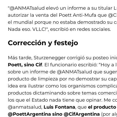
"@ANMATsalud elevó un informe a su titular L
autorizar la venta del Poett Anti-Mufa que @C
el mundial porque no estaba demostrado su ca
Nada eso. VLLC!", escribió en redes sociales.
Corrección y festejo
Más tarde, Sturzenegger corrigió su posteo inic
Poett, sino Cif
. El funcionario escribió: “Hoy a
sobre un informe de @ANMATsalud que sugerí
producto de limpieza por no demostrar su cap
idea era ilustrar como los organismos complic
productos dictaminando sobre temas comercia
los que el Estado nada tiene que opinar. Me co
@anmatsalud,
Luis Fontana
, que
el producto
@PoettArgentina sino @CifArgentina
(por a