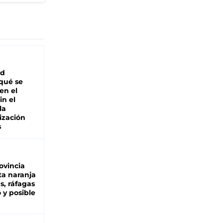
ad
 qué se
en el
in el
la
ización
s
ovincia
ta naranja
as, ráfagas
 y posible