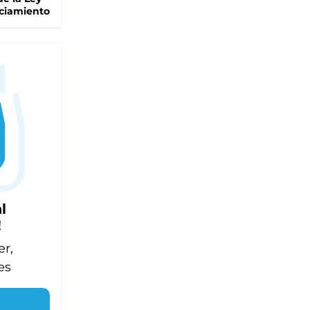
ciamiento
l
!
er,
es