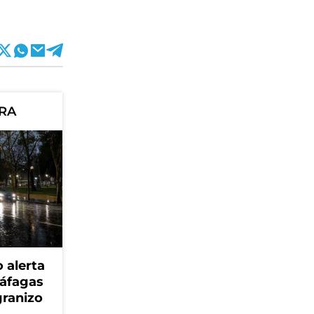
ORA
 alerta
ráfagas
granizo