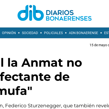
OPINIÓN
SOCIEDAD
POLICIALES
ADN BONAERENSE
ES
15 de mayo d
nal la Anmat no
nfectante de
mufa"
ón, Federico Sturzenegger, que también revel