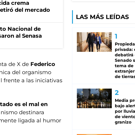
cida crema
retiró del mercado
LAS MÁS LEÍDAS
uto Nacional de
saron al Senasa
Propied
privada:
debatirá 
Senado s
enta de X de
Federico
tema de 
extranjer
écnica del organismo
de tierra
 frente a las iniciativas
Media pr
stado es el mal en
bajo aler
por lluvi
anismo destinara
de viento
emente ligada al humor
granizo