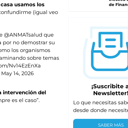
 casa usamos los
de Finan
confundirme (igual veo
de
@ANMATsalud
que
a por no demostrar su
 como los organismos
ctaminando sobre temas
.com/Nv14EzEnXa
)
May 14, 2026
¡Suscribite a
a intervención del
Newsletter
mpre es el caso”.
Lo que necesitas sab
desde donde necesit
SABER MÁS