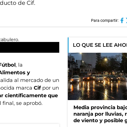
ducto de Cif.
Para compartir:
LO QUE SE LEE AH
Fútbol
, la
Alimentos y
 salida al mercado de un
onocida marca
Cif
por un
r científicamente que
Al final, se aprobó.
Media provincia bajo
naranja por lluvias, 
de viento y posible 