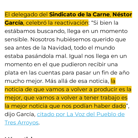
El delegado del
Sindicato de la Carne
,
Néstor
García
, celebró la reactivación
: “Si bien la
estábamos buscando, llega en un momento
sensible. Nosotros hubiésemos querido que
sea antes de la Navidad, todo el mundo
estaba pasándola mal. Igual nos llega en un
momento en el que pudieron recibir una
plata en las cuentas para pasar un fin de año
mucho mejor. Más allá de esa noticia,
la
noticia de que vamos a volver a producir es la
mejor, que vamos a volver a tener trabajo es
la mejor noticia que nos podían haber dado
”,
dijo García,
citado por La Voz del Pueblo de
Tres Arroyos
.