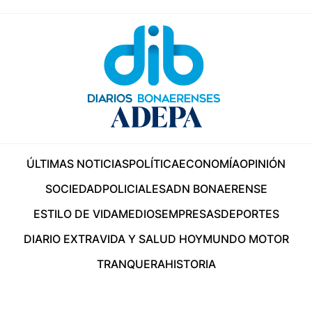
ÚLTIMAS NOTICIAS
POLÍTICA
ECONOMÍA
OPINIÓN
SOCIEDAD
POLICIALES
ADN BONAERENSE
ESTILO DE VIDA
MEDIOS
EMPRESAS
DEPORTES
DIARIO EXTRA
VIDA Y SALUD HOY
MUNDO MOTOR
TRANQUERA
HISTORIA