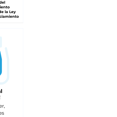
del
iento
de la Ley
ciamiento
l
!
er,
es