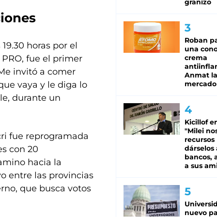
granizo
ciones
Roban pa
19.30 horas por el
una cono
l PRO, fue el primer
crema
antiinfla
“Me invitó a comer
Anmat la 
ue vaya y le diga lo
mercado
le, durante un
Kicillof e
"Milei no
ri fue reprogramada
recursos
es con 20
dárselos 
bancos, a
amino hacia la
a sus am
o entre las provincias
ierno, que busca votos
Universi
nuevo pa