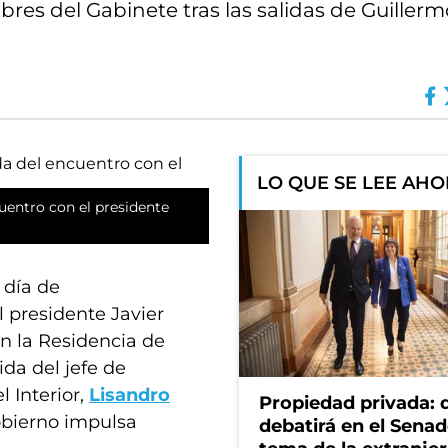
bres del Gabinete tras las salidas de Guiller
LO QUE SE LEE AH
cuentro con el presidente
 día de
l presidente Javier
n la Residencia de
ida del jefe de
l Interior,
Lisandro
Propiedad privada: 
obierno impulsa
debatirá en el Senad