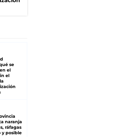
ización
ad
 qué se
en el
in el
la
ización
s
ovincia
ta naranja
as, ráfagas
 y posible