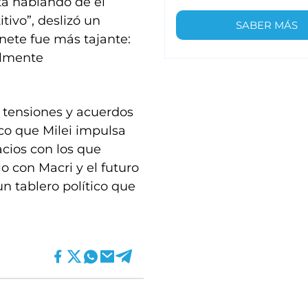
tá hablando de él
tivo”, deslizó un
SABER MÁS
inete fue más tajante:
almente
 tensiones y acuerdos
co que Milei impulsa
acios con los que
lo con Macri y el futuro
un tablero político que