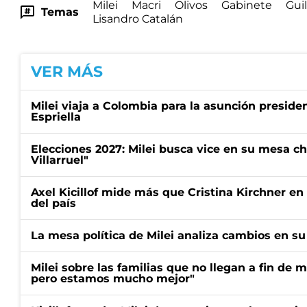
Milei
Macri
Olivos
Gabinete
Gui
Temas
Lisandro Catalán
VER MÁS
Milei viaja a Colombia para la asunción preside
Espriella
Elecciones 2027: Milei busca vice en su mesa ch
Villarruel"
Axel Kicillof mide más que Cristina Kirchner en
del país
La mesa política de Milei analiza cambios en su 
Milei sobre las familias que no llegan a fin de 
pero estamos mucho mejor"