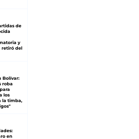
rtidas de
cida
matoria y
retiró del
n Bolívar:
s roba
 para
a los
 la timba,
igos"
dades:
ro en