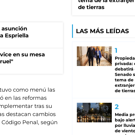
tema de la extranjer
de tierras
a asunción
LAS MÁS LEÍDAS
a Espriella
 vice en su mesa
Propied
ruel"
privada:
debatirá 
Senado s
tema de 
extranjer
y tuvo como menú las
de tierra
ró en las reformas
implementar tras su
ellas destacan cambios
Media pr
bajo aler
el Código Penal, según
por lluvi
de viento