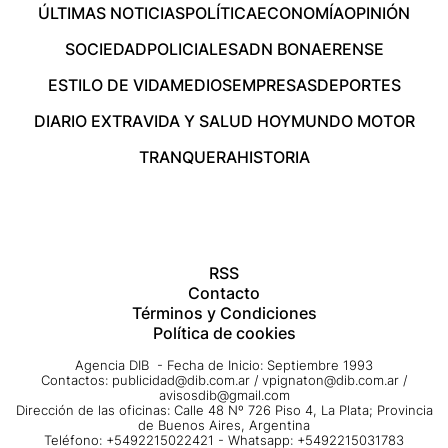
ÚLTIMAS NOTICIAS
POLÍTICA
ECONOMÍA
OPINIÓN
SOCIEDAD
POLICIALES
ADN BONAERENSE
ESTILO DE VIDA
MEDIOS
EMPRESAS
DEPORTES
DIARIO EXTRA
VIDA Y SALUD HOY
MUNDO MOTOR
TRANQUERA
HISTORIA
RSS
Contacto
Términos y Condiciones
Política de cookies
Agencia DIB - Fecha de Inicio: Septiembre 1993
Contactos:
publicidad@dib.com.ar
/
vpignaton@dib.com.ar
/
avisosdib@gmail.com
Dirección de las oficinas: Calle 48 Nº 726 Piso 4, La Plata; Provincia
de Buenos Aires, Argentina
Teléfono: +5492215022421 - Whatsapp: +5492215031783