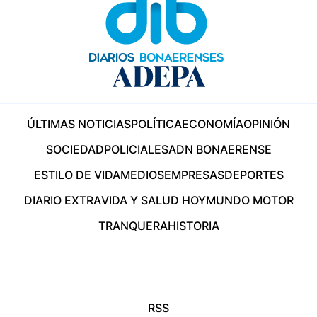
ÚLTIMAS NOTICIAS
POLÍTICA
ECONOMÍA
OPINIÓN
SOCIEDAD
POLICIALES
ADN BONAERENSE
ESTILO DE VIDA
MEDIOS
EMPRESAS
DEPORTES
DIARIO EXTRA
VIDA Y SALUD HOY
MUNDO MOTOR
TRANQUERA
HISTORIA
RSS