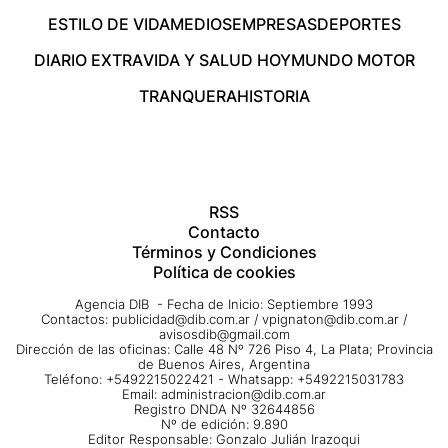
ESTILO DE VIDA
MEDIOS
EMPRESAS
DEPORTES
DIARIO EXTRA
VIDA Y SALUD HOY
MUNDO MOTOR
TRANQUERA
HISTORIA
RSS
Contacto
Términos y Condiciones
Política de cookies
Agencia DIB - Fecha de Inicio: Septiembre 1993
Contactos:
publicidad@dib.com.ar
/
vpignaton@dib.com.ar
/
avisosdib@gmail.com
Dirección de las oficinas: Calle 48 Nº 726 Piso 4, La Plata; Provincia
de Buenos Aires, Argentina
Teléfono: +5492215022421 - Whatsapp: +5492215031783
Email:
administracion@dib.com.ar
Registro DNDA Nº 32644856
Nº de edición: 9.890
Editor Responsable: Gonzalo Julián Irazoqui